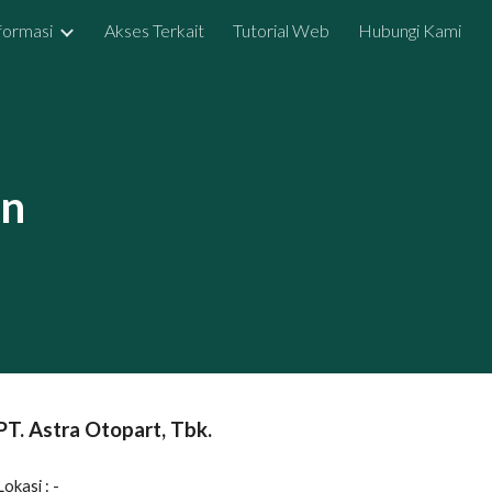
formasi
Akses Terkait
Tutorial Web
Hubungi Kami
ion
an
PT.
Astra Otopart, Tbk.
Lokasi :
-