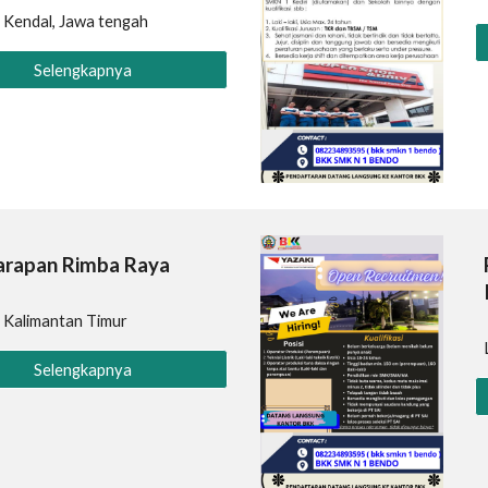
: Kendal, Jawa tengah
Selengkapnya
arapan Rimba Raya
: K
alimantan Timur
Selengkapnya