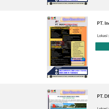
PT.
In
Lokasi 
PT.
D
Lokasi 