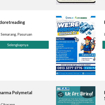
doretreading
:
Semarang, Pasuruan
Selengkapnya
harma Polymetal
:
CIkarang