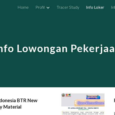
Home
Profil
Tracer Study
Info Loker
In
ip to main content
Skip to navigat
nfo Lowongan Pekerja
ndonesia BTR New
y Material