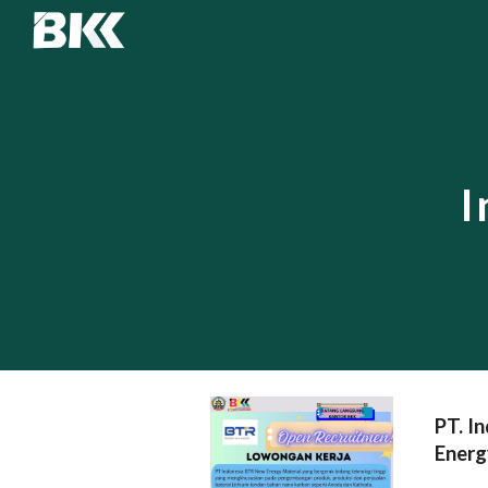
Sk
I
PT. I
Energ